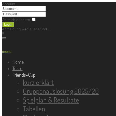
Account
An mich erinnern
Login
Anmeldung wird ausgeführt ...
×
menu
Home
Team
Friends-Cup
kurz erklärt
Gruppenauslosung 2025/26
Spielplan & Resultate
Tabellen