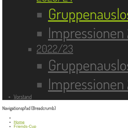
Gruppenauslo
Impressionen
2022/23
Gruppenauslo
Impressionen
Vorstand
Navigationspfad (Breadcrumb)
Home
Friends-Cup